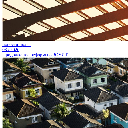
новости права
03
/
2026
Продолжение реформы о ЗОУИТ