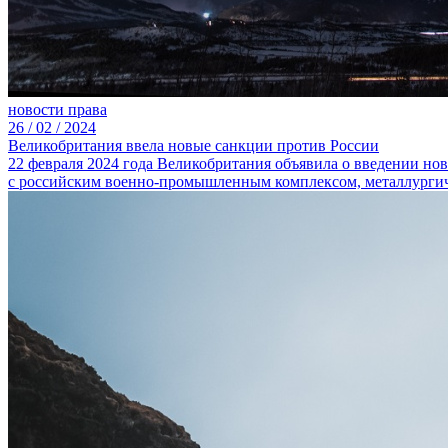
новости права
26 /
02 /
2024
Великобритания ввела новые санкции против России
22 февраля 2024 года Великобритания объявила о введении н
с российским военно-промышленным комплексом, металлургичес