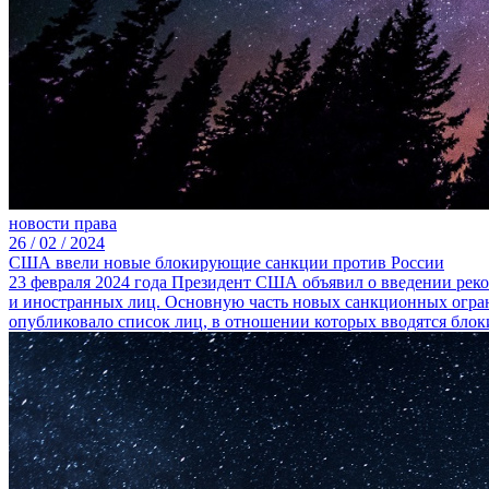
новости права
26 /
02 /
2024
США ввели новые блокирующие санкции против России
23 февраля 2024 года Президент США объявил о введении рек
и иностранных лиц. Основную часть новых санкционных огр
опубликовало список лиц, в отношении которых вводятся бл