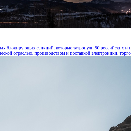
овых блокирующих санкций, которые затронули 50 российских и
кой отраслью, производством и поставкой электроники, торговл