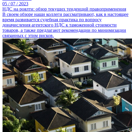
05 /
07 /
2023
НДС на роялти: обзор текущих тенденций правоприменения
В своем обзоре наши коллеги рассматривают, как в настоящее
время развивается судебная практика по вопросу
доначисления агентского НДС к таможенной стоимости
товаров, а также предлагают рекомендации по минимизации
связанных с этим рисков.