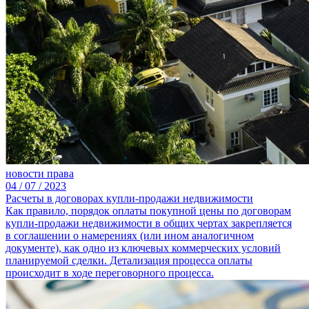
новости права
04 /
07 /
2023
Расчеты в договорах купли-продажи недвижимости
Как правило, порядок оплаты покупной цены по договорам
купли-продажи недвижимости в общих чертах закрепляется
в соглашении о намерениях (или ином аналогичном
документе), как одно из ключевых коммерческих условий
планируемой сделки. Детализация процесса оплаты
происходит в ходе переговорного процесса.