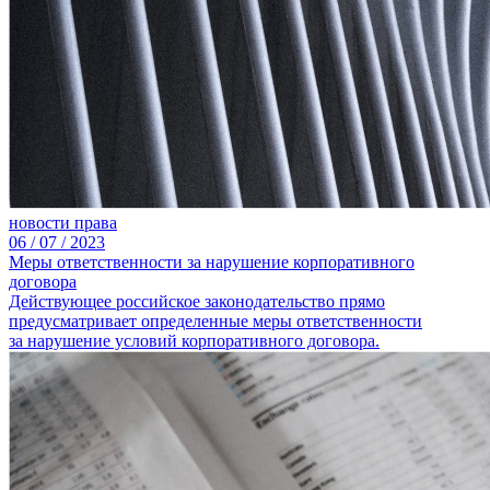
новости права
06 /
07 /
2023
Меры ответственности за нарушение корпоративного
договора
Действующее российское законодательство прямо
предусматривает определенные меры ответственности
за нарушение условий корпоративного договора.