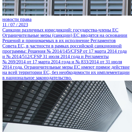
новости права
11 /
07 /
2023
Санкции различных юрисдикций: государства-члены ЕС
Ограничительные меры (санкции) ЕС вводятся на основании
Решений и принимаемых в их исполнение Регламентов
Совета ЕС, в частности в рамках российской санкционной
программы: Решения № 2014/145/CFSP от 17 марта 2014 года
и № 2014/512/CFSP 31 июля 2014 года и Регламенты
№ 269/2014 от 17 марта 2014 года и № 833/2014 от 31 июля
2014 года. Ограничительные меры ЕС имеют прямое действие
на всей территории ЕС, без необходимости их имплементации
в национальное законодательство.