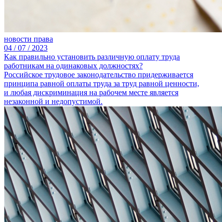
новости права
04 /
07 /
2023
Как правильно установить различную оплату труда
работникам на одинаковых должностях?
Российское трудовое законодательство придерживается
принципа равной оплаты труда за труд равной ценности,
и любая дискриминация на рабочем месте является
незаконной и недопустимой.