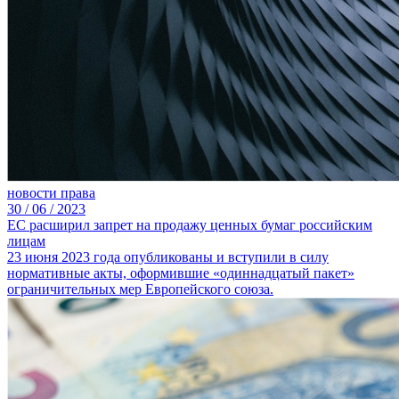
новости права
30 /
06 /
2023
ЕС расширил запрет на продажу ценных бумаг российским
лицам
23 июня 2023 года опубликованы и вступили в силу
нормативные акты, оформившие «одиннадцатый пакет»
ограничительных мер Европейского союза.