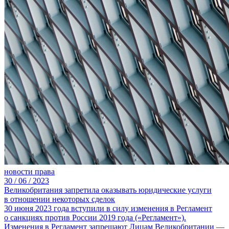
новости права
30 /
06 /
2023
Великобритания запретила оказывать юридические услуги
в отношении некоторых сделок
30 июня 2023 года вступили в силу изменения в Регламент
о санкциях против России 2019 года («Регламент»).
Изменения в Регламент запрещают Лицам Великобритании —