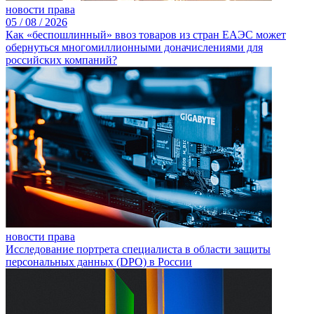
новости права
05 /
08 /
2026
Как «беспошлинный» ввоз товаров из стран ЕАЭС может
обернуться многомиллионными доначислениями для
российских компаний?
новости права
Исследование портрета специалиста в области защиты
персональных данных (DPO) в России