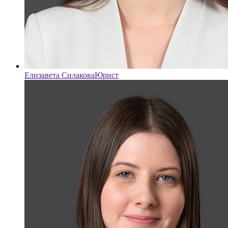
Елизавета Силакова
Юрист