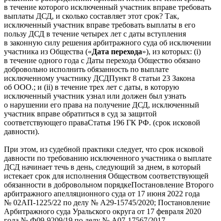
в течение которого исключенный участник вправе требовать
выплаты ДСД, и сколько составляет этот срок? Так,
исключенный участник вправе требовать выплаты в его
пользу ДСД в течение четырех лет с даты вступления
в законную силу решения арбитражного суда об исключении
участника из Общества («
Дата перехода
»), из которых: (i)
в течение одного года с Даты перехода Общество обязано
добровольно исполнить обязанность по выплате
исключенному участнику
ДСД
Пункт 8 статьи 23 Закона
об ООО.
; и (ii) в течение трех лет с даты, в которую
исключенный участник узнал или должен был узнать
о нарушении его права на получение ДСД, исключенный
участник вправе обратиться в суд за защитой
соответствующего
права
Статья 196 ГК РФ.
(срок исковой
давности).
При этом, из судебной практики следует, что срок исковой
давности по требованию исключенного участника о выплате
ДСД начинает течь в день, следующий за днем, в который
истекает срок для исполнения Обществом соответствующей
обязанности
в добровольном порядке
Постановление Второго
арбитражного апелляционного суда от 17 июня 2022 года
№ 02АП-1225/22 по делу № А29-15745/2020; Постановление
Арбитражного суда Уральского округа от 17 февраля 2020
года № Ф09-9209/19 по делу № А07-17567/2017.
.