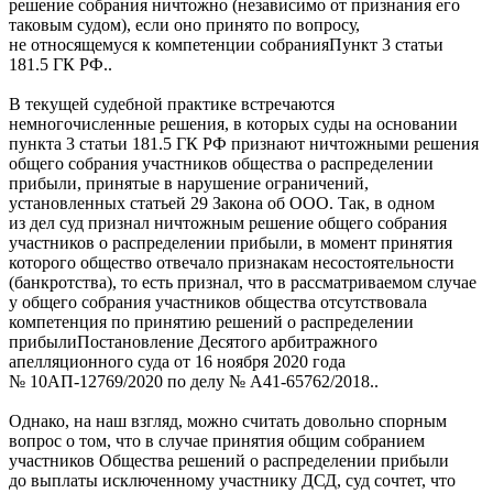
решение собрания ничтожно (независимо от признания его
таковым судом), если оно принято по вопросу,
не относящемуся
к компетенции собрания
Пункт 3 статьи
181.5 ГК РФ.
.
В текущей судебной практике встречаются
немногочисленные решения, в которых суды на основании
пункта 3 статьи 181.5 ГК РФ признают ничтожными решения
общего собрания участников общества о распределении
прибыли, принятые в нарушение ограничений,
установленных статьей 29 Закона об ООО. Так, в одном
из дел суд признал ничтожным решение общего собрания
участников о распределении прибыли, в момент принятия
которого общество отвечало признакам несостоятельности
(банкротства), то есть признал, что в рассматриваемом случае
у общего собрания участников общества отсутствовала
компетенция по принятию решений о распределении
прибыли
Постановление Десятого арбитражного
апелляционного суда от 16 ноября 2020 года
№ 10АП-12769/2020 по делу № А41-65762/2018.
.
Однако, на наш взгляд, можно считать довольно спорным
вопрос о том, что в случае принятия общим собранием
участников Общества решений о распределении прибыли
до выплаты исключенному участнику ДСД, суд сочтет, что