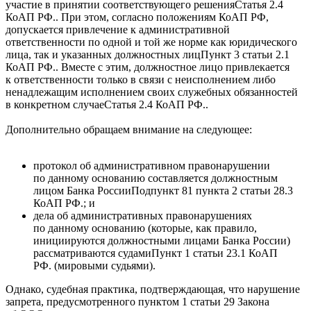
участие в принятии соответствующего
решения
Статья 2.4
КоАП РФ.
. При этом, согласно положениям КоАП РФ,
допускается привлечение к административной
ответственности по одной и той же норме как юридического
лица, так и указанных
должностных лиц
Пункт 3 статьи 2.1
КоАП РФ.
. Вместе с этим, должностное лицо привлекается
к ответственности только в связи с неисполнением либо
ненадлежащим исполнением своих служебных обязанностей
в конкретном случае
Статья 2.4 КоАП РФ.
.
Дополнительно обращаем внимание на следующее:
протокол об административном правонарушении
по данному основанию составляется должностным
лицом
Банка России
Подпункт 81 пункта 2 статьи 28.3
КоАП РФ.
; и
дела об административных правонарушениях
по данному основанию (которые, как правило,
инициируются должностными лицами Банка России)
рассматриваются
судами
Пункт 1 статьи 23.1 КоАП
РФ.
(мировыми судьями).
Однако, судебная практика, подтверждающая, что нарушение
запрета, предусмотренного пунктом 1 статьи 29 Закона