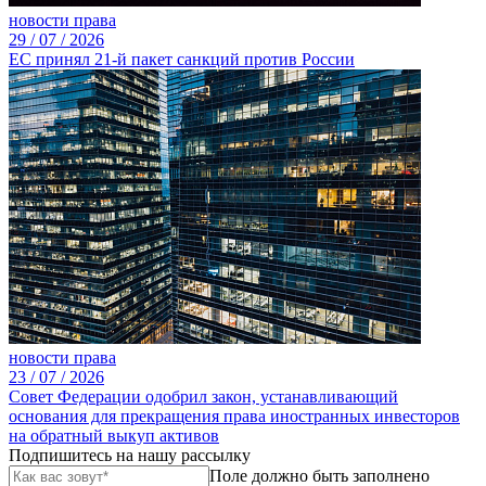
новости права
29 /
07 /
2026
ЕС принял 21-й пакет санкций против России
новости права
23 /
07 /
2026
Совет Федерации одобрил закон, устанавливающий
основания для прекращения права иностранных инвесторов
на обратный выкуп активов
Подпишитесь на нашу рассылку
Поле должно быть заполнено