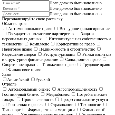
Поле должно быть заполнено
Поле должно быть заполнено
Поле должно быть заполнено
Персонализируйте свою рассылку
Область права
Антимонопольное право
Венчурное финансирование
Государственно-частное партнерство
Защита
персональных данных
Интеллектуальная собственность и
технологии
Комплаенс
Корпоративное право
Налоговое право
Недвижимость и строительство
Разрешение споров
Реструктуризация
Рынки капитала
и структурное финансирование
Санкционное право
Спортивное право
Таможенное право
Трудовое право
Финансовое право
Язык
Английский
Русский
Отрасль
Автомобильный бизнес
Агропромышленность
Гостиничный бизнес
Медиабизнес
Потребительские
товары
Промышленность
Профессиональные услуги
Розничная торговля
Страхование
Технологии
Транспорт
Фармацевтика и медицина
Финансовый
сектор
Химическая промышленность
Энергетика и