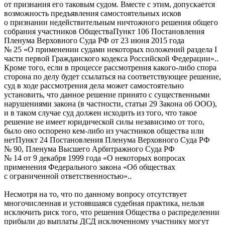
от признания его таковым судом. Вместе с этим, допускается
возможность предъявления самостоятельных исков
о признании недействительным ничтожного решения общего
собрания участников
Общества
Пункт 106 Постановления
Пленума Верховного Суда РФ от 23 июня 2015 года
№ 25 «О применении судами некоторых положений раздела I
части первой Гражданского кодекса Российской Федерации».
.
Кроме того, если в процессе рассмотрения какого-либо спора
сторона по делу будет ссылаться на соответствующее решение,
суд в ходе рассмотрения дела может самостоятельно
установить, что данное решение принято с существенными
нарушениями закона (в частности, статьи 29 Закона об ООО),
и в таком случае суд должен исходить из того, что такое
решение не имеет юридической силы независимо от того,
было оно оспорено кем-либо из участников общества или
нет
Пункт 24 Постановления Пленума Верховного Суда РФ
№ 90, Пленума Высшего Арбитражного Суда РФ
№ 14 от 9 декабря 1999 года «О некоторых вопросах
применения Федерального закона «Об обществах
с ограниченной ответственностью».
.
Несмотря на то, что по данному вопросу отсутствует
многочисленная и устоявшаяся судебная практика, нельзя
исключить риск того, что решения Общества о распределении
прибыли до выплаты ДСД исключенному участнику могут