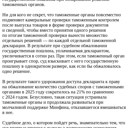
таможенных органов.
Ни для кого не секрет, что таможенные органы повсеместно
подменяют камеральные проверки таможенным контролем
после выпуска товаров в форме проверки документов
и сведений, чтобы вместо принятия одного решения
по итогам таможенной проверки вынести множество
отдельных решений — по каждой отдельной таможенной
декларации. В результате при судебном обжаловании
государственная пошлина, уплачиваемая декларантом,
увеличивается в сотни раз. При этом, если таможенный орган
проигрывает спор, суд взыскивает с него государственную
пошлину в однократном размере, как если бы обжаловалось
одно решение.
В результате такого удорожания доступа декларанта к праву
на обжалование количество судебных споров с таможенными
органами в 2025 году сократилось на 21% по сравнению
с 2024 годом. Безусловно, такая ситуация устраивала
таможенные органы и продолжала развиваться при
молчаливой поддержке Минфина, отказавшегося вмешиваться
в нее.
Судебное дело, о котором пойдет речь, знаменательно тем, что
суд впервые пришел к выводу о возможности исчисления