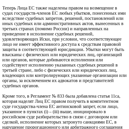
Теперь Лица ЕС также наделены правом на возмещение в
судах государств-членов ЕС любых убытков, понесенных ими
вследствие судебных запретов, решений, постановлений или
иных судебных или административных актов, вынесенных в
третьих странах (помимо России) и направленных на
приведение в исполнение судебных решений,
удовлетворяющих Иски, при условии, что соответствующее
лицо не имеет эффективного доступа к средствам правовой
защиты в соответствующей юрисдикции. Убытки могут быть
взысканы с физических или юридических лиц, организаций
или органов, которые добиваются исполнения или
содействуют исполнению указанных судебных решений в
третьей стране, либо с физических или юридических лиц,
владеющих или контролирующих указанные организации или
органы, за исключением их адвокатов и представителей
судебных органов.
Кроме того, в Регламент № 833 была добавлена статья 11ca,
которая наделят Лиц ЕС правом получить в компетентном
суде государства-члена ЕС антиисковой запрет, если лицо,
указанное в пунктах (i) – (iii) выше, инициировало в
российском суде разбирательство в связи с договором или
сделкой, исполнение которых затронуто санкциями ЕС, в
нарушение пророгационного или арбитражного соглашения