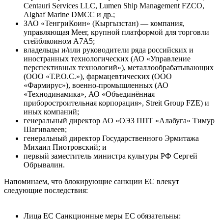
Centauri Services LLC, Lumen Ship Management FZCO,
Alghaf Marine DMCC и др.;
ЗАО «ТенгриКоин» (Кыргызстан) — компания,
управляющая Meer, крупной платформой для торговли
стейблкоином A7A5;
владельцы и/или руководители ряда российских и
иностранных технологических (АО «Управление
перспективных технологий»), металлообрабатывающих
(ООО «Т.Р.О.С.»), фармацевтических (ООО
«Фармирус»), военно-промышленных (АО
«Технодинамика», АО «Объединённая
приборостроительная корпорация», Streit Group FZE) и
иных компаний;
генеральный директор АО «ОЭЗ ППТ «Алабуга» Тимур
Шагивалеев;
генеральный директор Государственного Эрмитажа
Михаил Пиотровский; и
первый заместитель министра культуры РФ Сергей
Обрывалин.
Напоминаем, что блокирующие санкции ЕС влекут
следующие последствия:
Лица ЕС
Санкционные меры ЕС обязательны: