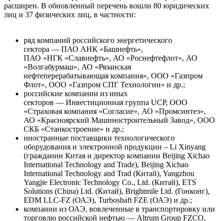
расширен. В обновленный перечень вошли 80 юридических
лиц и 37 физических лиц, в частности:
ряд компаний российского энергетического
сектора — ПАО АНК «Башнефть»,
ПАО «НГК «Славнефть», АО «Роснефтефлот», АО
«Волгабурмаш», АО «Рязанская
нефтеперерабатывающая компания», ООО «Газпром
Флот», ООО «Газпром СПГ Технологии» и др.;
российские компании из иных
секторов — Инвестиционная группа UCP, ООО
«Страховая компания «Согласие», АО «Промсинтез»,
АО «Красноярский Машиностроительный Завод», ООО
СКБ «Станкостроение» и др.;
иностранные поставщики технологического
оборудования и электронной продукции – Li Xinyang
(гражданин Китая и директор компании Beijing Xichao
International Technology and Trade), Beijing Xichao
International Technology and Trad (Китай), Yangzhou
Yangjie Electronic Technology Co., Ltd. (Китай), ETS
Solutions (China) Ltd. (Китай), Brightmile Ltd. (Гонконг),
EDM LLC-FZ (ОАЭ), Turboshaft FZE (ОАЭ) и др.;
компании из ОАЭ, вовлеченные в транспортировку или
торговлю российской нефтью — Altrum Group FZCO,