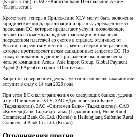
(Кыргызстан) и ОАО «Капитал Банк Центральной Азии»
(Кыргызстан).
Кроме того, теперь в Приложение XLV могут быть включены
юридические лица, организации и органы, учрежденные за
пределами ЕС, которые предлагают услуги, позволяющие
осуществлять международные транзакции, в том числе
посредством платежей со счетов в странах, отличных от
России, посредством неттинга, зачета, сверки или расчетов,
которые противоречат целям санкционных запретов ЕС. По
этому основанию в данное Приложение были включены
четыре компании: Arneis, Asia Import Group, Global Payment
Agent (GPAgent) и сервис «Платежка».
Запрет на совершение сделок с указанными выше компаниями
вступит в силу с 14 мая 2026 года.
При этом ЕС снял ограничения со следующих банков, удалив
их из Приложения XLV: ЗАО «Душанбе Сити Банк»
(Таджикистан), ЗАО «Спитамен Банк» (Таджикистан), ОАО
«Коммерцбанк Таджикистана» (Таджикистан), Heihe Rural
Commercial Bank Co. Ltd. (Китай) и Heilongjiang Suifenhe Rural
Commercial Bank Co. Ltd. (Китай).
Ограничения против