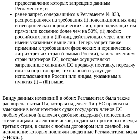
предоставление которых запрещено данным
Регламентом; и
ранее запрет, содержащийся в Регламенте № 833,
распространялся на требования (i) подсанкционных лиц
и неевропейских юридических лиц, принадлежащих им
прямо или косвенно более чем на 50%, (ii) любых
российских лиц и (iii) лиц, действующих через или от
имени указанных выше лиц. Теперь запрет также
применим к требованиям физических и юридических
лиц из третьих стран (помимо России), за исключением
стран-партнеров ЕС, которые осуществляют
запрещенные санкциям ЕС продажу, поставку, передачу
или экспорт товаров, технологий и услуг для
использования в России или лицам, указанным в
пунктах (i) – (iii) выше.
Ввиду данных изменений в обоих Регламентах была также
расширена статья 11а, которая наделяет Лиц ЕС правом на
взыскание в компетентных судах государств-членов ЕС
любых убытков (включая судебные издержки), понесенных
этими лицами вследствие исков, поданных против них в суды
третьих стран, в связи с любым договором или сделкой, на
исполнение которых повлияли введенные Регламентами меры
(«
Иски
»).