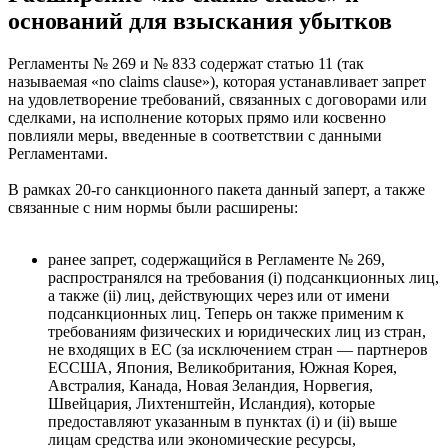
оснований для взыскания убытков
Регламенты № 269 и № 833 содержат статью 11 (так
называемая «no claims clause»), которая устанавливает запрет
на удовлетворение требований, связанных с договорами или
сделками, на исполнение которых прямо или косвенно
повлияли меры, введенные в соответствии с данными
Регламентами.
В рамках 20-го санкционного пакета данный заперт, а также
связанные с ним нормы были расширены:
ранее запрет, содержащийся в Регламенте № 269,
распространялся на требования (i) подсанкционных лиц,
а также (ii) лиц, действующих через или от имени
подсанкционных лиц. Теперь он также применим к
требованиям физических и юридических лиц из стран,
не входящих в ЕС (за исключением
стран — партнеров
ЕС
США, Япония, Великобритания, Южная Корея,
Австралия, Канада, Новая Зеландия, Норвегия,
Швейцария, Лихтенштейн, Исландия
), которые
предоставляют указанным в пунктах (i) и (ii) выше
лицам средства или экономические ресурсы,