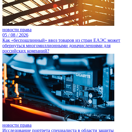
новости права
05 /
08 /
2026
Как «беспошлинный» ввоз товаров из стран ЕАЭС может
обернуться многомиллионными доначислениями для
российских компаний?
новости права
Исследование портрета специалиста в области защиты