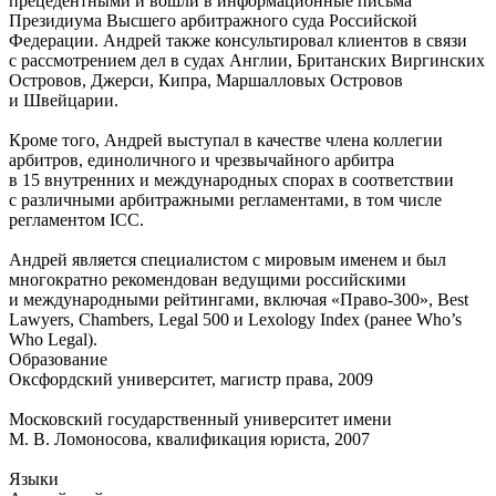
прецедентными и вошли в информационные письма
Президиума Высшего арбитражного суда Российской
Федерации. Андрей также консультировал клиентов в связи
с рассмотрением дел в судах Англии, Британских Виргинских
Островов, Джерси, Кипра, Маршалловых Островов
и Швейцарии.
Кроме того, Андрей выступал в качестве члена коллегии
арбитров, единоличного и чрезвычайного арбитра
в 15 внутренних и международных спорах в соответствии
с различными арбитражными регламентами, в том числе
регламентом ICC.
Андрей является специалистом с мировым именем и был
многократно рекомендован ведущими российскими
и международными рейтингами, включая
«Право-300»
, Best
Lawyers, Chambers, Legal 500 и Lexology Index (ранее Who’s
Who Legal).
Образование
Оксфордский университет, магистр права, 2009
Московский государственный университет имени
М. В. Ломоносова, квалификация юриста, 2007
Языки