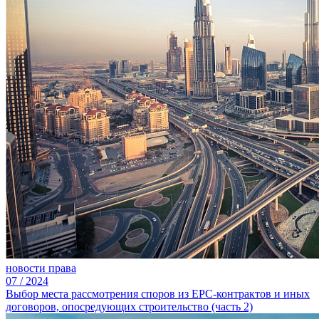
новости права
07
/
2024
Выбор места рассмотрения споров из ЕРС-контрактов и иных
договоров, опосредующих строительство (часть 2)