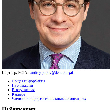
Партнер, FCIArb
andrey.panov@denuo.legal
Общая информация
Публикации
Выступления
Карьера
Членство в профессиональных ассоциациях
Публикации