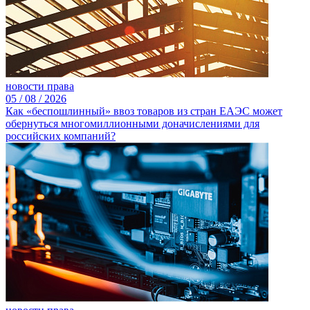
новости права
05 /
08 /
2026
Как «беспошлинный» ввоз товаров из стран ЕАЭС может
обернуться многомиллионными доначислениями для
российских компаний?