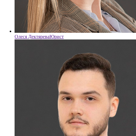
Олеся Дектярева
Юрист