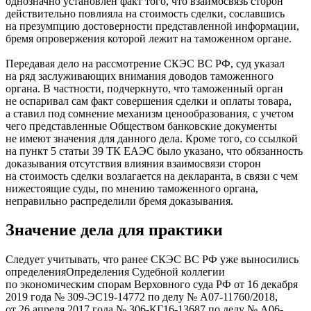
однозначно установлен факт того, что взаимосвязь сторон
действительно повлияла на стоимость сделки, сославшись
на презумпцию достоверности представленной информации,
бремя опровержения которой лежит на таможенном органе.
Передавая дело на рассмотрение СКЭС ВС РФ, суд указал
на ряд заслуживающих внимания доводов таможенного
органа. В частности, подчеркнуто, что таможенный орган
не оспаривал сам факт совершения сделки и оплаты товара,
а ставил под сомнение механизм ценообразования, с учетом
чего представленные Обществом банковские документы
не имеют значения для данного дела. Кроме того, со ссылкой
на пункт 5 статьи 39 ТК ЕАЭС было указано, что обязанность
доказывания отсутствия влияния взаимосвязи сторон
на стоимость сделки возлагается на декларанта, в связи с чем
нижестоящие суды, по мнению таможенного органа,
неправильно распределили бремя доказывания.
Значение дела для практики
Следует учитывать, что ранее СКЭС ВС РФ уже выносились
определения
Определения Судебной коллегии
по экономическим спорам Верховного суда РФ от 16 декабря
2019 года № 309-ЭС19-14772 по делу № А07-11760/2018,
от 26 апреля 2017 года № 306-КГ16-13687 по делу № А06-