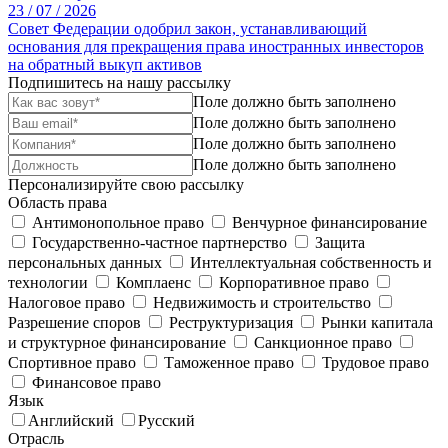
23 /
07 /
2026
Совет Федерации одобрил закон, устанавливающий
основания для прекращения права иностранных инвесторов
на обратный выкуп активов
Подпишитесь на нашу рассылку
Поле должно быть заполнено
Поле должно быть заполнено
Поле должно быть заполнено
Поле должно быть заполнено
Персонализируйте свою рассылку
Область права
Антимонопольное право
Венчурное финансирование
Государственно-частное партнерство
Защита
персональных данных
Интеллектуальная собственность и
технологии
Комплаенс
Корпоративное право
Налоговое право
Недвижимость и строительство
Разрешение споров
Реструктуризация
Рынки капитала
и структурное финансирование
Санкционное право
Спортивное право
Таможенное право
Трудовое право
Финансовое право
Язык
Английский
Русский
Отрасль