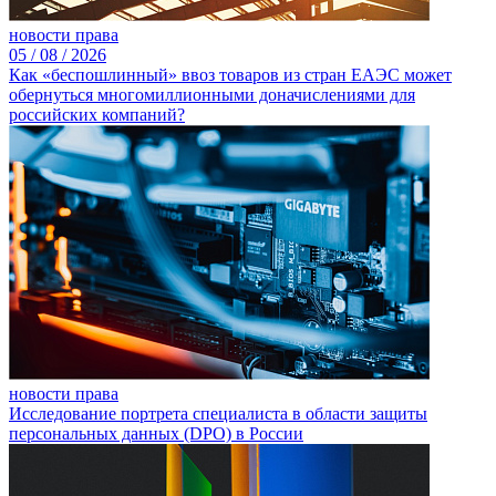
новости права
05 /
08 /
2026
Как «беспошлинный» ввоз товаров из стран ЕАЭС может
обернуться многомиллионными доначислениями для
российских компаний?
новости права
Исследование портрета специалиста в области защиты
персональных данных (DPO) в России