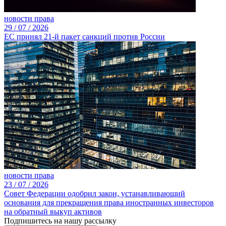
новости права
29 /
07 /
2026
ЕС принял 21-й пакет санкций против России
новости права
23 /
07 /
2026
Совет Федерации одобрил закон, устанавливающий
основания для прекращения права иностранных инвесторов
на обратный выкуп активов
Подпишитесь на нашу рассылку