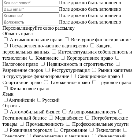
Поле должно быть заполнено
Поле должно быть заполнено
Поле должно быть заполнено
Поле должно быть заполнено
Персонализируйте свою рассылку
Область права
Антимонопольное право
Венчурное финансирование
Государственно-частное партнерство
Защита
персональных данных
Интеллектуальная собственность и
технологии
Комплаенс
Корпоративное право
Налоговое право
Недвижимость и строительство
Разрешение споров
Реструктуризация
Рынки капитала
и структурное финансирование
Санкционное право
Спортивное право
Таможенное право
Трудовое право
Финансовое право
Язык
Английский
Русский
Отрасль
Автомобильный бизнес
Агропромышленность
Гостиничный бизнес
Медиабизнес
Потребительские
товары
Промышленность
Профессиональные услуги
Розничная торговля
Страхование
Технологии
Транспорт
Фармацевтика и медицина
Финансовый