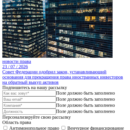
новости права
23 /
07 /
2026
Совет Федерации одобрил закон, устанавливающий
основания для прекращения права иностранных инвесторов
на обратный выкуп активов
Подпишитесь на нашу рассылку
Поле должно быть заполнено
Поле должно быть заполнено
Поле должно быть заполнено
Поле должно быть заполнено
Персонализируйте свою рассылку
Область права
Антимонопольное право
Венчурное финансирование