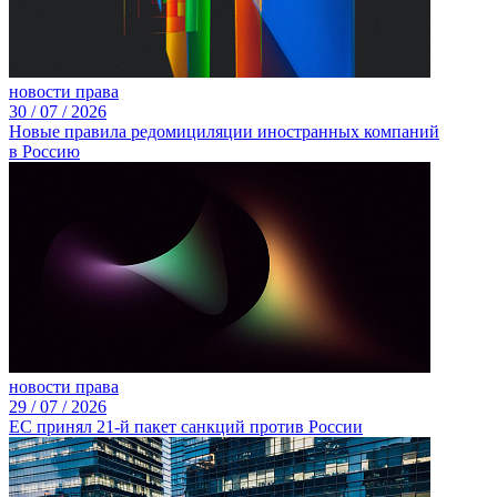
новости права
30 /
07 /
2026
Новые правила редомициляции иностранных компаний
в Россию
новости права
29 /
07 /
2026
ЕС принял 21-й пакет санкций против России