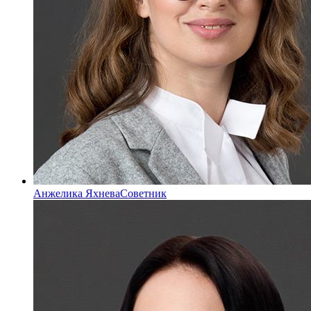
Анжелика Яхнева
Советник