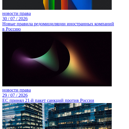
новости права
30 /
07 /
2026
Новые правила редомициляции иностранных компаний
в Россию
новости права
29 /
07 /
2026
ЕС принял 21-й пакет санкций против России