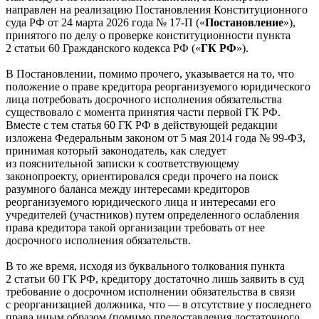
направлен на реализацию Постановления Конституционного
суда РФ от 24 марта 2026 года № 17-П («
Постановление
»),
принятого по делу о проверке конституционности пункта
2 статьи 60 Гражданского кодекса РФ («
ГК РФ
»).
В Постановлении, помимо прочего, указывается на то, что
положение о праве кредитора реорганизуемого юридического
лица потребовать досрочного исполнения обязательства
существовало с момента принятия части первой ГК РФ.
Вместе с тем статья 60 ГК РФ в действующей редакции
изложена Федеральным законом от 5 мая 2014 года № 99-ФЗ,
принимая который законодатель, как следует
из пояснительной записки к соответствующему
законопроекту, ориентировался среди прочего на поиск
разумного баланса между интересами кредиторов
реорганизуемого юридического лица и интересами его
учредителей (участников) путем определенного ослабления
права кредитора такой организации требовать от нее
досрочного исполнения обязательств.
В то же время, исходя из буквального толкования пункта
2 статьи 60 ГК РФ, кредитору достаточно лишь заявить в суд
требование о досрочном исполнении обязательства в связи
с реорганизацией должника, что — в отсутствие у последнего
права иным образом (помимо предоставления достаточного