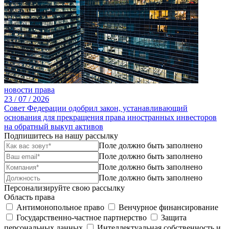
новости права
23 /
07 /
2026
Совет Федерации одобрил закон, устанавливающий
основания для прекращения права иностранных инвесторов
на обратный выкуп активов
Подпишитесь на нашу рассылку
Поле должно быть заполнено
Поле должно быть заполнено
Поле должно быть заполнено
Поле должно быть заполнено
Персонализируйте свою рассылку
Область права
Антимонопольное право
Венчурное финансирование
Государственно-частное партнерство
Защита
персональных данных
Интеллектуальная собственность и