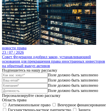
новости права
23 /
07 /
2026
Совет Федерации одобрил закон, устанавливающий
основания для прекращения права иностранных инвесторов
на обратный выкуп активов
Подпишитесь на нашу рассылку
Поле должно быть заполнено
Поле должно быть заполнено
Поле должно быть заполнено
Поле должно быть заполнено
Персонализируйте свою рассылку
Область права
Антимонопольное право
Венчурное финансирование
Государственно-частное партнерство
Защита