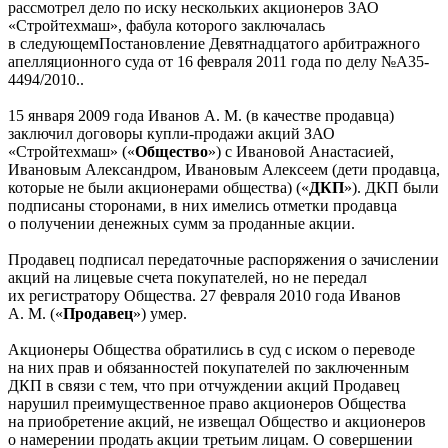
рассмотрел дело по иску нескольких акционеров ЗАО
«Стройтехмаш», фабула которого заключалась
в следующем
Постановление Девятнадцатого арбитражного
апелляционного суда от 16 февраля 2011 года по делу №А35-
4494/2010.
.
15 января 2009 года Иванов А. М. (в качестве продавца)
заключил договоры купли-продажи акций ЗАО
«Стройтехмаш» («
Общество
») с Ивановой Анастасией,
Ивановым Александром, Ивановым Алексеем (дети продавца,
которые не были акционерами общества) («
ДКП
»). ДКП были
подписаны сторонами, в них имелись отметки продавца
о получении денежных сумм за проданные акции.
Продавец подписал передаточные распоряжения о зачислении
акций на лицевые счета покупателей, но не передал
их регистратору Общества. 27 февраля 2010 года Иванов
А. М. («
Продавец
») умер.
Акционеры Общества обратились в суд с иском о переводе
на них прав и обязанностей покупателей по заключенным
ДКП в связи с тем, что при отчуждении акций Продавец
нарушил преимущественное право акционеров Общества
на приобретение акций, не извещал Общество и акционеров
о намерении продать акции третьим лицам. О совершении