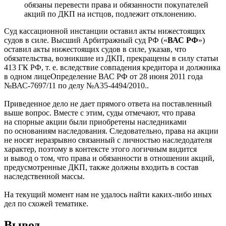
обязаны перевести права и обязанности покупателей
акций по ДКП на истцов, подлежит отклонению.
Суд кассационной инстанции оставил акты нижестоящих
судов в силе. Высший Арбитражный суд РФ («
ВАС РФ
»)
оставил акты нижестоящих судов в силе, указав, что
обязательства, возникшие из ДКП, прекращены в силу статьи
413 ГК РФ, т. е. вследствие совпадения кредитора и должника
в одном лице
Определение ВАС РФ от 28 июня 2011 года
№ВАС-7697/11 по делу №А35-4494/2010.
.
Приведенное дело не дает прямого ответа на поставленный
выше вопрос. Вместе с этим, суды отмечают, что права
на спорные акции были приобретены наследниками
по основаниям наследования. Следовательно, права на акции
не носят неразрывно связанный с личностью наследодателя
характер, поэтому в контексте этого логичным видится
и вывод о том, что права и обязанности в отношении акций,
предусмотренные ДКП, также должны входить в состав
наследственной массы.
На текущий момент нам не удалось найти каких-либо иных
дел по схожей тематике.
Вывод