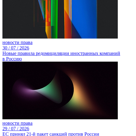
новости права
30 /
07 /
2026
Новые правила редомициляции иностранных компаний
в Россию
новости права
29 /
07 /
2026
ЕС принял 21-й пакет санкций против России