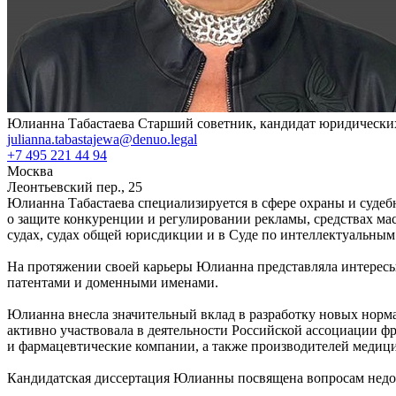
Юлианна Табастаева
Старший советник, кандидат юридически
julianna.tabastajewa@denuo.legal
+7 495 221 44 94
Москва
Леонтьевский пер., 25
Юлианна Табастаева специализируется в сфере охраны и судеб
о защите конкуренции и регулировании рекламы, средствах м
судах, судах общей юрисдикции и в Суде по интеллектуальным
На протяжении своей карьеры Юлианна представляла интересы
патентами и доменными именами.
Юлианна внесла значительный вклад в разработку новых норм
активно участвовала в деятельности Российской ассоциации фр
и фармацевтические компании, а также производителей медиц
Кандидатская диссертация Юлианны посвящена вопросам недоб