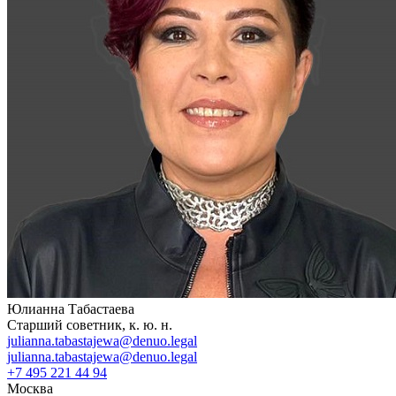
Юлианна Табастаева
Старший советник, к. ю. н.
julianna.tabastajewa@denuo.legal
julianna.tabastajewa@denuo.legal
+7 495 221 44 94
Москва