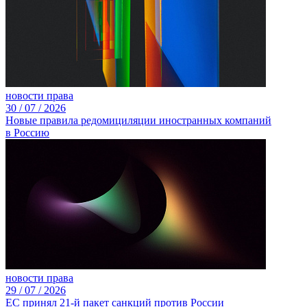
новости права
30 /
07 /
2026
Новые правила редомициляции иностранных компаний
в Россию
новости права
29 /
07 /
2026
ЕС принял 21-й пакет санкций против России