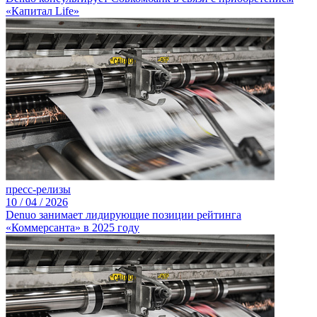
«Капитал Life»
пресс-релизы
10 /
04 /
2026
Denuo занимает лидирующие позиции рейтинга
«Коммерсанта» в 2025 году