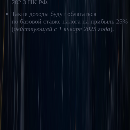
282.3 НК РФ.
Такие доходы будут облагаться
по базовой ставке налога на прибыль 25%
(
действующей с 1 января 2025 года
).
Некоторые практические
комментарии
по «майнинговому»
налоговому режиму
Первое и основное, что следует учитывать с 1 января 2025
года лицам, осуществляющим майнинг или операции
по купле-продаже ЦВ, — возникающие в рамках такой
деятельности доходы были выведены из «серой»
(необлагаемой) зоны. Это означает, что игнорирование нового
обязательства по отчетности, декларированию и уплате
НДФЛ и налога на прибыль (
в том числе налога у источника
)