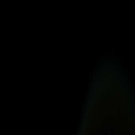
Такие разъяснения служили важным ориентиром для
налоговых органов и налогоплательщиков, но не имели под
собой законодательной основы. Федеральным законом
от 29 ноября 2024 года № 418-ФЗ («
ФЗ № 418-ФЗ
») данный
пробел устраняется. Так, с 1 января 2025 года вступают в силу
положения Налогового кодекса РФ («
НК РФ
»),
устанавливающие элементы налогообложения операций с ЦВ
для целей налога на добавленную стоимость («
НДС
»), налога
на доход физических лиц («
НДФЛ
»), налога на прибыль
(в том числе налога у источника). Помимо этого, вводится
обязанность лиц, оказывающих услуги по предоставлению
майнинговой инфраструктуры, по предоставлению
в налоговый орган отчетности.
ЦВ, в том числе используемая в рамках экспериментального
правового режима в качестве средства платежа
по внешнеторговым контрактам, признается
имуществом
для
цели налогообложения.
С точки зрения положений НК РФ, введенных ФЗ № 418-ФЗ,
важно подчеркнуть, что теперь в сферу налогообложения
введены профессиональные термины, необходимые для
определения соответствующих элементов налогообложения.