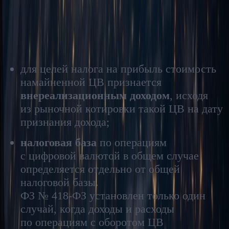
доходов от майнинга ЦВ или ее оборота не установлены.
Налог на прибыль
для целей налога на прибыль стоимость
намайненной ЦВ признается
внереализационным доходом
, исходя
из рыночной котировки такой ЦВ на дату
признания дохода;
налоговая база
по операциям
с цифровой валютой в общем случае
определяется отдельно от общей
налоговой базы.
ФЗ № 418-ФЗ установлен только один
случай, когда доходы и расходы
по операциям с оборотом ЦВ