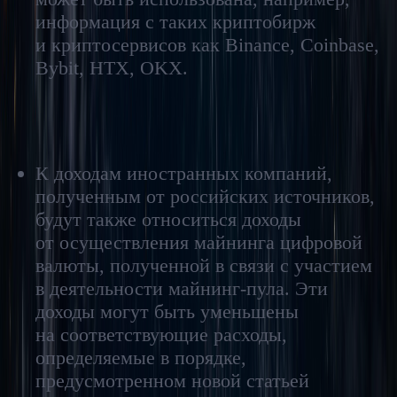
информация с таких криптобирж
и криптосервисов как Binance, Coinbase,
Bybit, HTX, OKX.
Налог у источника
К доходам иностранных компаний,
полученным от российских источников,
будут также относиться доходы
от осуществления майнинга цифровой
валюты, полученной в связи с участием
в деятельности майнинг-пула. Эти
доходы могут быть уменьшены
на соответствующие расходы,
определяемые в порядке,
предусмотренном новой статьей