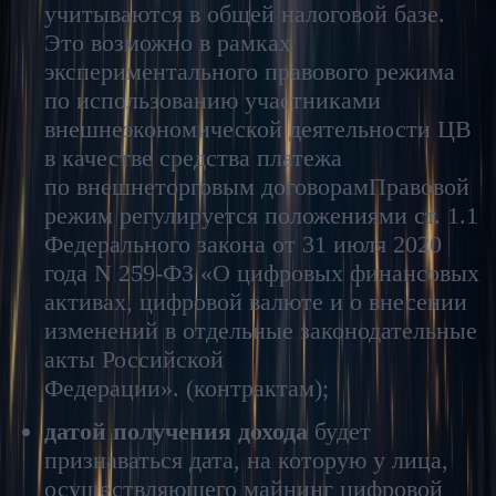
учитываются в общей налоговой базе.
Это возможно в рамках
экспериментального правового режима
по использованию участниками
внешнеэкономической деятельности ЦВ
в качестве средства платежа
по внешнеторговым договорам
Правовой
режим регулируется положениями ст. 1.1
Федерального закона от 31 июля 2020
года N 259-ФЗ «О цифровых финансовых
активах, цифровой валюте и о внесении
изменений в отдельные законодательные
акты Российской
Федерации».
(контрактам);
датой получения дохода
будет
признаваться дата, на которую у лица,
осуществляющего майнинг цифровой