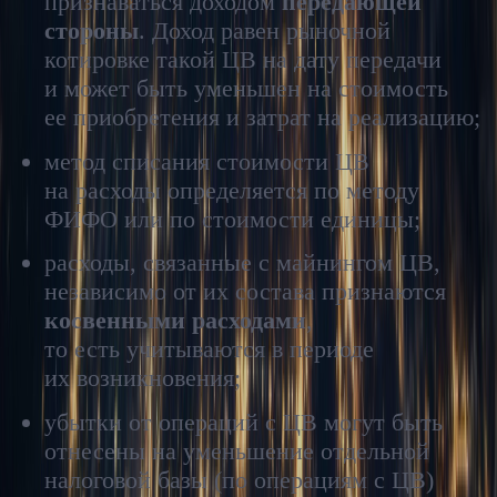
признаваться доходом
передающей
стороны
. Доход равен рыночной
котировке такой ЦВ на дату передачи
и может быть уменьшен на стоимость
ее приобретения и затрат на реализацию;
метод списания стоимости ЦВ
на расходы определяется по методу
ФИФО или по стоимости единицы;
расходы, связанные с майнингом ЦВ,
независимо от их состава признаются
косвенными расходами
,
то есть учитываются в периоде
их возникновения;
убытки от операций с ЦВ могут быть
отнесены на уменьшение отдельной
налоговой базы (по операциям с ЦВ)