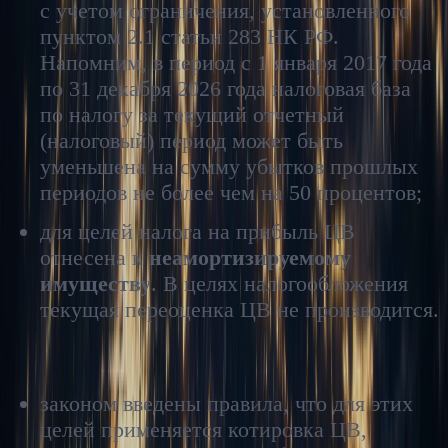
с учетом ограничения, установленного
пунктом 2.1 статьи 283 НК РФ.
Напомним, в период с 1 января 2017 года
по 31 декабря 2026 года налоговая база
по налогу за текущий отчетный
(налоговый) период может быть
уменьшена на сумму убытков прошлых
периодов не более чем на 50 процентов;
для целей налога на прибыль ЦВ
отнесена к
неамортизируемому
имуществу
. В целях налогообложения
текущая переоценка ЦВ не производится.
Особенности определения рыночной стоимости ЦВ для
целей НДФЛ и налога на прибыль
законом введены правила, что для этих
целей применяется котировка ЦВ,