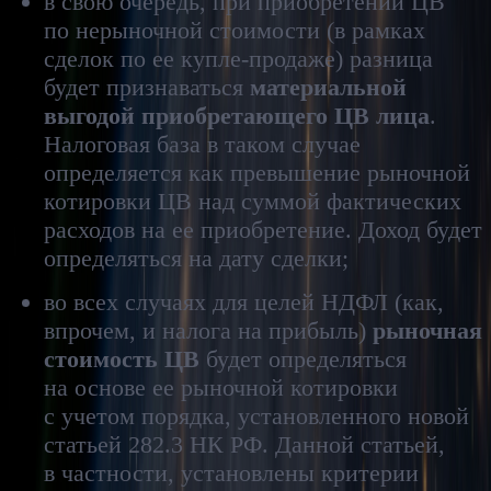
в свою очередь, при приобретении ЦВ
по нерыночной стоимости (в рамках
сделок по ее купле-продаже) разница
будет признаваться
материальной
выгодой
приобретающего ЦВ лица
.
Налоговая база в таком случае
определяется как превышение рыночной
котировки ЦВ над суммой фактических
расходов на ее приобретение. Доход будет
определяться на дату сделки;
во всех случаях для целей НДФЛ (как,
впрочем, и налога на прибыль)
рыночная
стоимость ЦВ
будет определяться
на основе ее рыночной котировки
с учетом порядка, установленного новой
статьей 282.3 НК РФ. Данной статьей,
в частности, установлены критерии