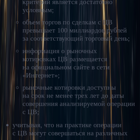
критерий является достаточно
условным;
объем торгов по сделкам с ЦВ
превышает 100 миллиардов рублей
за соответствующий торговый день;
информация о рыночных
котировках ЦВ размещается
на официальном сайте в сети
«Интернет»;
рыночные котировки доступны
на срок не менее трех лет до даты
совершения анализируемой операции
с ЦВ;
учитывая, что на практике операции
с ЦВ могут совершаться на различных