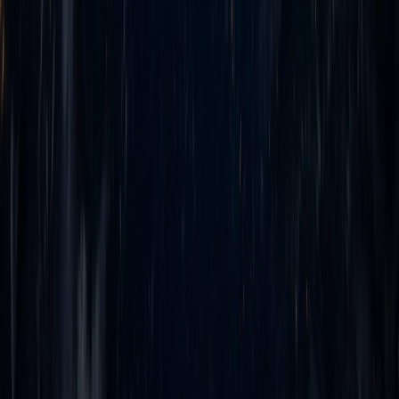
с получаемых майнинговых доходов влечет наложение
штрафа до 40% от неуплаченной суммы налога, а при
определенных обстоятельствах может возникнуть уголовная
ответственность.
Учитывая имеющийся на сегодня инструментарий для
отслеживания сделок с ЦВ и в целом технические параметры
отрасли, данные налоговые правила в большей степени
затронут лиц, осуществляющих в РФ майнинг ЦВ, чем
ее оборот.
Несмотря на то, что ЦВ в терминологии ФЗ о ЦФА
определяется как своего рода инструмент, используемый
на практике как платежное средство, в НК РФ необложение
НДС операций с ней было сделано за счет введения в пункте
2 статьи 146 НК РФ новых подпунктов, предусматривающих
отдельные основания для необложения НДС. Соответственно,
с технико-юридической точки зрения ЦВ для целей
налогообложения не является валютой.
Новые налоговые «майнинговые» правила должны
соблюдаться не только российскими компаниями
и физическими лицами — российскими налоговыми
резидентами, но и иностранными компаниями и физическими
лицами — нерезидентами, если они осуществляют