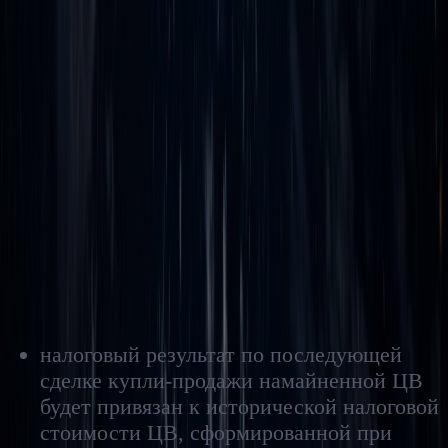
предусмотренной статьей 86.5 НК РФ. За неподачу такой
отчетности предусмотрен штраф в размере 40 тыс. руб.
Учитывая введение для целей налогообложения 20%-ной
границы волатильности по операциям с ЦВ, это является,
своего рода, ограничением рентабельности такой
деятельности. Также представляется, что данная мера введена
для ограничения вывода денежных средств с использованием
ЦВ. В контексте последнего, по всей видимости, может стоять
вопрос доработки российского законодательства о валютном
регулировании и контроле (а вместе с этим и КоАП, и УК РФ)
в связи с возможными нарушениями, направленными
на использование ЦВ для целей вывода денежных средств
из финансовой системы РФ.
С учетом установленного подхода к формированию
стоимости намайненной ЦВ и доходов / расходов
по операциям с ней, с практической точки зрения:
налоговый результат по последующей
сделке купли-продажи намайненной ЦВ
будет привязан к исторической налоговой
стоимости ЦВ, сформированной при