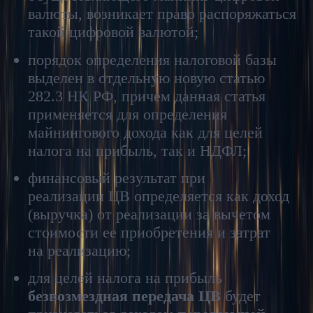
валюты, возникает право распоряжаться
такой цифровой валютой;
порядок определения налоговой базы
выделен в отдельную новую статью
282.3 НК РФ, причем данная статья
применяется для определения
майнингового дохода как для целей
налога на прибыль, так и НДФЛ;
финансовый результат при
реализации ЦВ определяется как доход
(выручка) от реализации за вычетом
стоимости ее приобретения и затрат
на реализацию;
для целей налога на прибыль
безвозмездная передача ЦВ
будет