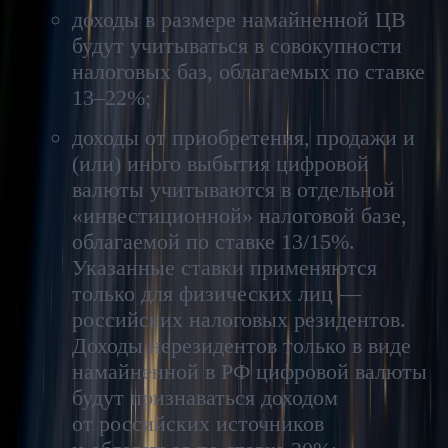
доходы в размере намайненной ЦВ
будут учитываться в совокупности
налоговых баз, облагаемых по ставке
13–22%;
доходы от приобретения, продажи и
(или) иного выбытия цифровой
валюты учитываются в отдельной
«инвестиционной» налоговой базе,
облагаемой по ставке 13/15%.
Указанные ставки применяются
только для физических лиц —
российских налоговых резидентов.
Доходы нерезидентов только в виде
намайненной в РФ цифровой валюты
будут признаваться доходом
от российских источников