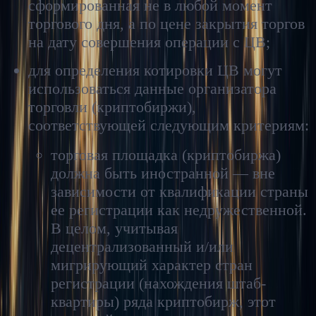
сформированная не в любой момент
торгового дня, а по цене закрытия торгов
на дату совершения операции с ЦВ;
для определения котировки ЦВ могут
использоваться данные организатора
торговли (криптобиржи),
соответствующей следующим критериям:
торговая площадка (криптобиржа)
должна быть иностранной — вне
зависимости от квалификации страны
ее регистрации как недружественной.
В целом, учитывая
децентрализованный и/или
мигрирующий характер стран
регистрации (нахождения штаб-
квартиры) ряда криптобирж, этот