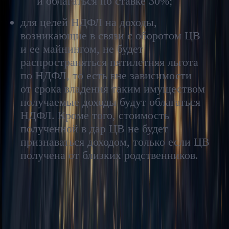
и облагаться по ставке 30%;
для целей НДФЛ на доходы,
возникающие в связи с оборотом ЦВ
и ее майнингом, не будет
распространяться пятилетняя льгота
по НДФЛ, то есть вне зависимости
от срока владения таким имуществом
получаемые доходы будут облагаться
НДФЛ. Кроме того, стоимость
полученной в дар ЦВ не будет
признаваться доходом, только если ЦВ
получена от близких родственников.
Таким образом, в целом доход, полученный как в виде
намайненной ЦВ, так и в сделках по ее купле-продаже, будет
облагаться НДФЛ. Во всех случаях при расчете налоговой
базы необходимо ориентироваться на котировки,
публикуемые признанной торговой площадкой/
криптобиржей. Какие-либо льготы по НДФЛ в отношении