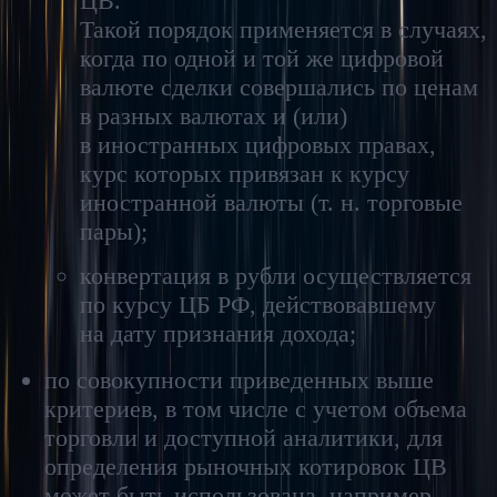
ЦВ.
Такой порядок применяется в случаях,
когда по одной и той же цифровой
валюте сделки совершались по ценам
в разных валютах и (или)
в иностранных цифровых правах,
курс которых привязан к курсу
иностранной валюты (т. н. торговые
пары);
конвертация в рубли осуществляется
по курсу ЦБ РФ, действовавшему
на дату признания дохода;
по совокупности приведенных выше
критериев, в том числе с учетом объема
торговли и доступной аналитики, для
определения рыночных котировок ЦВ
может быть использована, например,