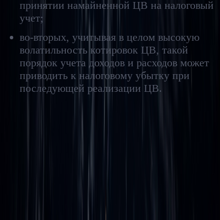
принятии намайненной ЦВ на налоговый
учет;
во-вторых, учитывая в целом высокую
волатильность котировок ЦВ, такой
порядок учета доходов и расходов может
приводить к налоговому убытку при
последующей реализации ЦВ.
В целом, сформированная в результате майнинга российскими
и нероссийскими налоговыми резидентами стоимость ЦВ
была выделена в отдельное налогооблагаемое событие,
стоимость которого определяется исходя из рыночных
котировок на дату получения такого дохода. При
последующей продаже намайненной ЦВ такая историческая
стоимость будет учитываться в расходах майнера.
ЦВ, полученная в результате майнинга на расположенных
на территории РФ технических и программно-аппаратных
средствах, будет признаваться доходом от российских
источников как для целей налога на прибыль, так и НДФЛ.
Соответственно, такая деятельность: