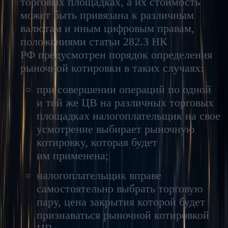
торговых площадках, а их стоимость
может быть привязана к различным
валютам и иным цифровым правам,
положениями статьи 282.3 НК
РФ предусмотрен порядок определения
рыночной котировки в таких случаях:
при совершении операций по одной
и той же ЦВ на различных торговых
площадках налогоплательщик на свое
усмотрение выбирает рыночную
котировку, которая будет
им применена;
налогоплательщик вправе
самостоятельно выбрать торговую
пару, цена закрытия которой будет
признаваться рыночной котировкой