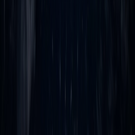
майнинг ЦВ с использованием расположенных
на территории РФ технических и программно-аппаратных
средств.
Отмечаем, что только
стоимость намайненной
в РФ
цифровой валюты будет признаваться доходом нерезидентов
(
как физических лиц, так и компаний
). Соответственно,
доходы, полученные нерезидентами от приобретения,
продажи и (или) иного выбытия ЦВ в рамках сделок
с российскими налоговыми резидентами, не должны,
по логике, облагаться в РФ налогом. Стоит признать, что
завести доходы нерезидентов в сферу российского
налогообложения технически пока не представляется
возможным, в том числе в силу отсутствия в РФ как таковых
криптобирж и торговых площадок, тем более признаваемых
на международном уровне.
В этой связи возникает вопрос, как российские налоговые
органы будут определять, что ЦВ была намайнена в РФ?
По всей видимости, будет учитываться, были ли
использованы для этого расположенные в РФ технические
и программно-аппаратные средства. Ожидается, что
информация об этом станет доступна налоговым органам
из отчетности, подаваемой операторами майнинговой
инфраструктуры в рамках новой обязанности,