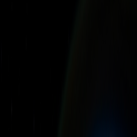
С учетом общего принципа, устанавливающего, что
используемые в НК РФ специальные институты, понятия
и термины могут применяться в том значении, в каком они
используются в соответствующем отраслевом регулировании,
определение терминов ЦВ, майнинг ЦВ, майнинг-пул
и оператор майнинговой инфраструктуры следует применять
в значении Федерального закона от 31 июля 2020 года № 259-
ФЗ «О цифровых финансовых активах, цифровой валюте»
(«
ФЗ о ЦФА
»).
Обращаем внимание, что анализируемые налоговые
изменения затрагивают как лиц, осуществляющих
майнинг ЦВ, так и ее оборот. В отношении деятельности
по майнингу ЦВ новые налоговые правила распространяются
и на лиц, не являющихся российскими налоговыми
резидентами (как физическими лицами, так и компаниями).
В целом можно выделить следующие налоговые последствия
для налогоплательщиков:
НДС