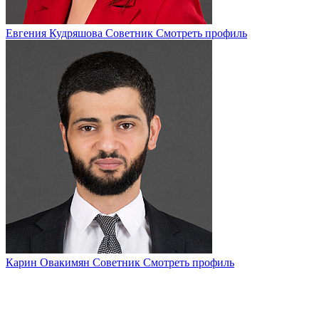
Евгения Кудряшова
Советник
Смотреть профиль
Карин Овакимян
Советник
Смотреть профиль