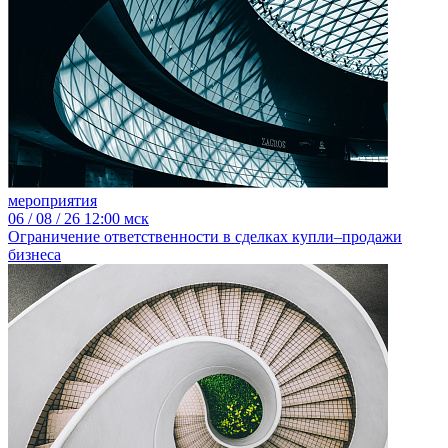
мероприятия
06
/ 08 / 26
12:00 мск
Ограничение ответственности в сделках купли–продажи
бизнеса