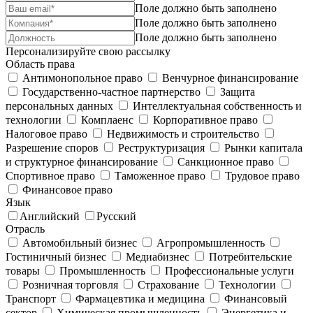
Поле должно быть заполнено
Поле должно быть заполнено
Поле должно быть заполнено
Персонализируйте свою рассылку
Область права
Антимонопольное право
Венчурное финансирование
Государственно-частное партнерство
Защита
персональных данных
Интеллектуальная собственность и
технологии
Комплаенс
Корпоративное право
Налоговое право
Недвижимость и строительство
Разрешение споров
Реструктуризация
Рынки капитала
и структурное финансирование
Санкционное право
Спортивное право
Таможенное право
Трудовое право
Финансовое право
Язык
Английский
Русский
Отрасль
Автомобильный бизнес
Агропромышленность
Гостиничный бизнес
Медиабизнес
Потребительские
товары
Промышленность
Профессиональные услуги
Розничная торговля
Страхование
Технологии
Транспорт
Фармацевтика и медицина
Финансовый
сектор
Химическая промышленность
Энергетика и